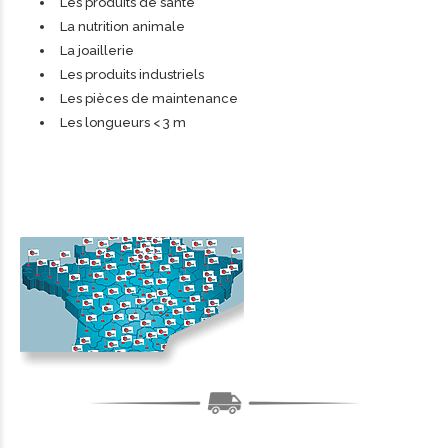
Les produits de santé
La nutrition animale
La joaillerie
Les produits industriels
Les pièces de maintenance
Les longueurs < 3 m
0
1
2
0
0
3
1
1
4